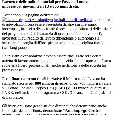
Lavoro e delle politiche sociali per l’avvio di nuove
imprese
per
giovani tra i 18 e i 35 anni di età
.
Accedendo alla pagina dedicata del
sito di Invitalia
, la richiesta
di agevolazioni può essere presentata da giovani che siano:
inoccupati, inattivi o disoccupati; disoccupati destinatari delle misure
del programma GOL (Garanzia di occupabilità dei lavoratori),
lavoratori il cui reddito da lavoro dipendente o autonomo sia
inferiore alla soglia dell’incapienza secondo la disciplina fiscale
(working poor).
Le iniziative economiche devono essere finalizzate ad avviare
attività di lavoro autonomo; di ditta individuale; di impresa in forma
societaria libero-professionali, anche nella forma delle società tra
professionisti.
Per il
finanziamento
di tali iniziative il Ministero del Lavoro ha
stanziato risorse per
800 milioni di euro
, di cui 700 milioni a valere
sul Fondo Sociale Europeo Plus (FSE+) e 100 milioni di euro sul
PNRR, nell’ambito del Programma GOL (Garanzia di Occupabilità
di Lavoratori).
Gli interventi sono gestiti su due direttrici che determinano anche
l’intensità del contributo, denominate
“Autoimpiego Centro-