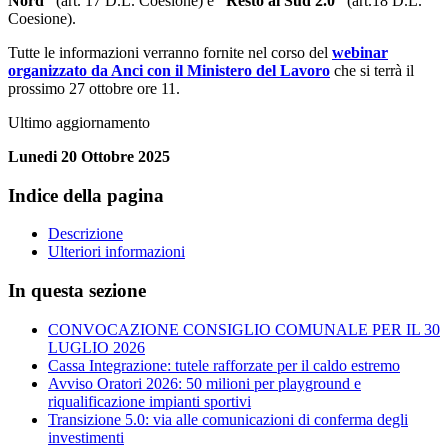
Nord”
(art. 17 D.L. Coesione) e
“Resto al Sud 2.0”
(art.18 D.L.
Coesione).
Tutte le informazioni verranno fornite nel corso del
webinar
organizzato da Anci con il Ministero del Lavoro
che si terrà il
prossimo 27 ottobre ore 11.
Ultimo aggiornamento
Lunedi 20 Ottobre 2025
Indice della pagina
Descrizione
Ulteriori informazioni
In questa sezione
CONVOCAZIONE CONSIGLIO COMUNALE PER IL 30
LUGLIO 2026
Cassa Integrazione: tutele rafforzate per il caldo estremo
Avviso Oratori 2026: 50 milioni per playground e
riqualificazione impianti sportivi
Transizione 5.0: via alle comunicazioni di conferma degli
investimenti