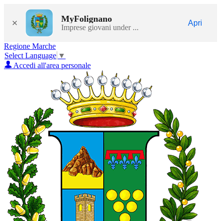
MyFolignano
×
Apri
Imprese giovani under ...
Regione Marche
Select Language
▼
Accedi all'area personale