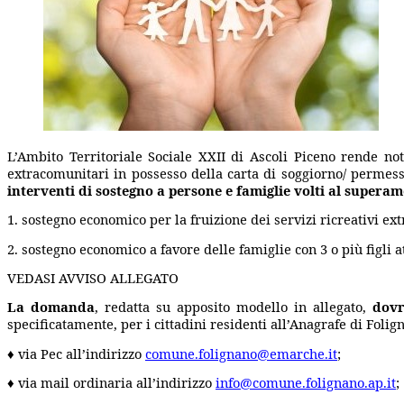
L’Ambito Territoriale Sociale XXII di Ascoli Piceno rende noto
extracomunitari in possesso della carta di soggiorno/ permes
interventi di sostegno a
persone e
famiglie volti al superam
1. sostegno economico per la fruizione dei servizi ricreativi extr
2. sostegno economico a favore delle famiglie con 3 o più figli 
VEDASI AVVISO ALLEGATO
La domanda
, redatta su apposito modello in allegato,
dovr
specificatamente, per i cittadini residenti all’Anagrafe di Foli
♦ via Pec all’indirizzo
comune.folignano@emarche.it
;
♦ via mail ordinaria all’indirizzo
info@comune.folignano.ap.it
;