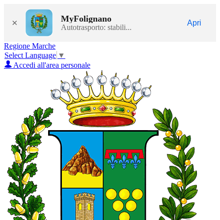
MyFolignano
×
Apri
Autotrasporto: stabili...
Regione Marche
Select Language
▼
Accedi all'area personale