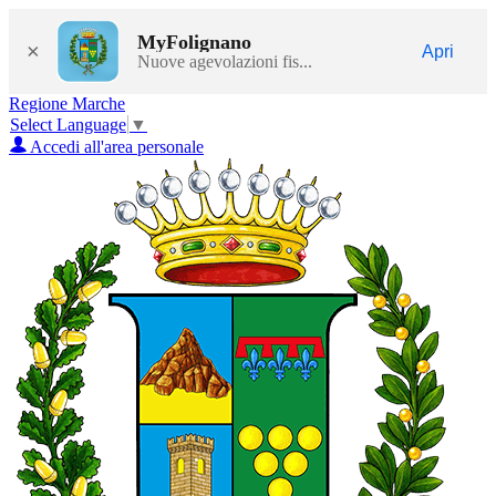
MyFolignano
×
Apri
Nuove agevolazioni fis...
Regione Marche
Select Language
▼
Accedi all'area personale