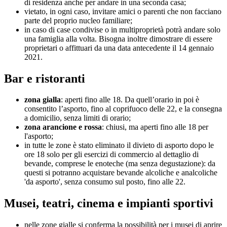
di residenza anche per andare in una seconda casa;
vietato, in ogni caso, invitare amici o parenti che non facciano
parte del proprio nucleo familiare;
in caso di case condivise o in multiproprietà potrà andare solo
una famiglia alla volta. Bisogna inoltre dimostrare di essere
proprietari o affittuari da una data antecedente il 14 gennaio
2021.
Bar e ristoranti
zona gialla
: aperti fino alle 18. Da quell’orario in poi è
consentito l’asporto, fino al coprifuoco delle 22, e la consegna
a domicilio, senza limiti di orario;
zona arancione e rossa
: chiusi, ma aperti fino alle 18 per
l'asporto;
in tutte le zone è stato eliminato il divieto di asporto dopo le
ore 18 solo per gli esercizi di commercio al dettaglio di
bevande, comprese le enoteche (ma senza degustazione): da
questi si potranno acquistare bevande alcoliche e analcoliche
'da asporto', senza consumo sul posto, fino alle 22.
Musei, teatri, cinema e impianti sportivi
nelle zone gialle si conferma la possibilità per i musei di aprire