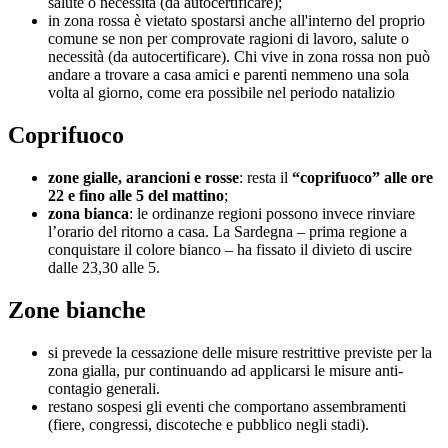
salute o necessità (da autocertificare);
in zona rossa è vietato spostarsi anche all'interno del proprio
comune se non per comprovate ragioni di lavoro, salute o
necessità (da autocertificare). Chi vive in zona rossa non può
andare a trovare a casa amici e parenti nemmeno una sola
volta al giorno, come era possibile nel periodo natalizio
Coprifuoco
zone gialle, arancioni e rosse
: resta il
“coprifuoco” alle ore
22 e fino alle 5 del mattino
;
zona bianca
: le ordinanze regioni possono invece rinviare
l’orario del ritorno a casa. La Sardegna – prima regione a
conquistare il colore bianco – ha fissato il divieto di uscire
dalle 23,30 alle 5.
Zone bianche
si prevede la cessazione delle misure restrittive previste per la
zona gialla, pur continuando ad applicarsi le misure anti-
contagio generali.
restano sospesi gli eventi che comportano assembramenti
(fiere, congressi, discoteche e pubblico negli stadi).