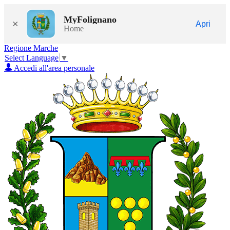
MyFolignano
×
Apri
Home
Regione Marche
Select Language
▼
Accedi all'area personale